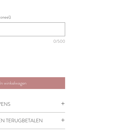
oneel)
0/500
In winkelwagen
VENS
EN TERUGBETALEN
rden geretourneerd of terugbetaald.