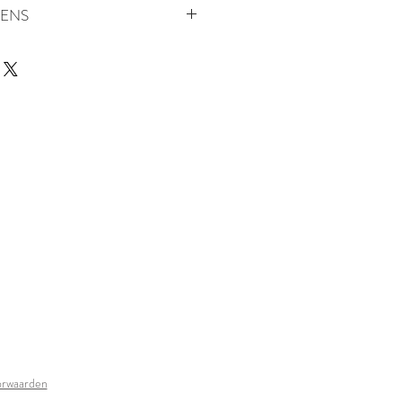
ENS
en 2 weken thuisbezorgd
orwaarden