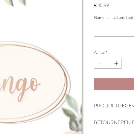
Prijs
€ 15,99
Namen en Datum: (opti
Aantal
*
PRODUCTGEGE
30 kaartjes
RETOURNEREN 
Dit product kan niet wo