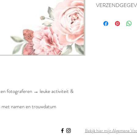
VERZENDGEGEV
Dit product wordt binn
en fotograferen → leuke activiteit & 
en met namen en trouwdatum
Bekijk hier mijn Algemene Vo