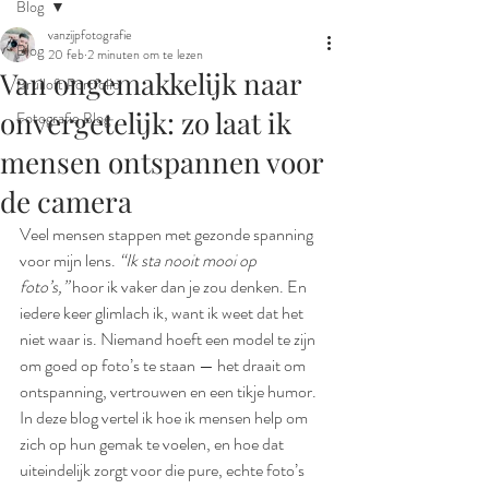
Blog
vanzijpfotografie
Blog
20 feb
2 minuten om te lezen
Van ongemakkelijk naar
Bruiloft Portfolio
onvergetelijk: zo laat ik
Fotografie Blog
mensen ontspannen voor
de camera
Veel mensen stappen met gezonde spanning 
voor mijn lens. 
“Ik sta nooit mooi op 
foto’s,”
 hoor ik vaker dan je zou denken. En 
iedere keer glimlach ik, want ik weet dat het 
niet waar is. Niemand hoeft een model te zijn 
om goed op foto’s te staan — het draait om 
ontspanning, vertrouwen en een tikje humor.
In deze blog vertel ik hoe ik mensen help om 
zich op hun gemak te voelen, en hoe dat 
uiteindelijk zorgt voor die pure, echte foto’s 