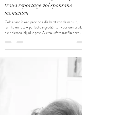
vanzijpfotografie
10 jan
2 minuten om te lezen
Trouwen in de natuur van
Gelderland – een ongedwongen
trouwreportage vol spontane
momenten
Gelderland is een provincie die barst van de natuur,
ruimte en rust – perfecte ingrediënten voor een bruiloft
die helemaal bij jullie past. Als trouwfotograaf in deze
prachtige regio ontdek ik elke keer opnieuw hoe magisch
het is wanneer koppels kiezen voor een buitenbruiloft.
Denk aan trouwen onder de hoge bomen van de Veluwe,
een ceremonie aan het water of een intieme setting in
een open weide met alleen de geluiden van de natuur op