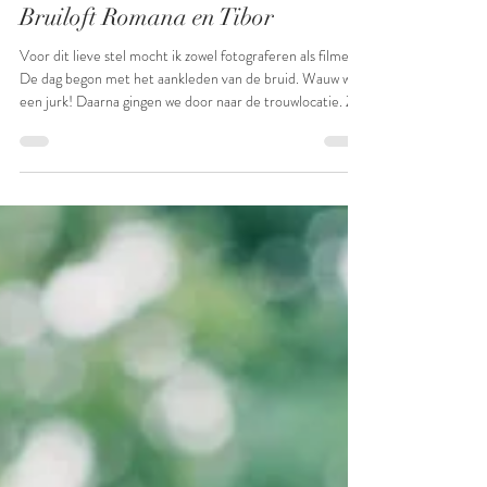
vanzijpfotografie
14 jun
1 minuten om te lezen
Bruiloft Romana en Tibor
Voor dit lieve stel mocht ik zowel fotograferen als filmen.
De dag begon met het aankleden van de bruid. Wauw wat
een jurk! Daarna gingen we door naar de trouwlocatie. Ze
trouwen bij Kasteel Woerden. Een prachtige plek om
zowel buiten of binnen te trouwen! Dit stel had de
ceremonie binnen. Voor mij tijd om nog wat aankleed
foto's van de bruidegom te maken en foto's van de lege
trouwzaal. Het leuke is dat ik fotografie en film kan
combineren. De gehele ceremonie film ik aan 1