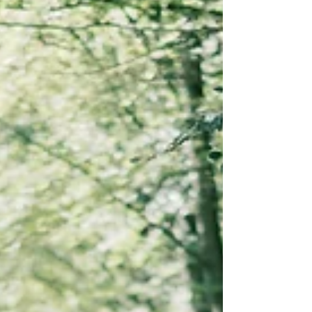
emotie, kleine details, betekenisvolle blikken en spontane
momenten die je nooit meer precies zo kunt herbeleven.
Juist daarom speelt een goede bruiloftfotograaf een
belangrijke rol: iemand die niet alleen foto’s maakt, maar
herinneringen vastlegt.