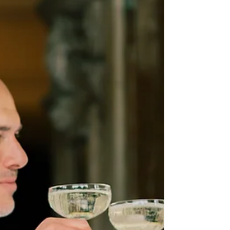
voelt alsof hij altijd al heeft bestaan. Maar het moment
dat er écht toe doet, komt vlak daarvoor. Die kleine
seconde waarin de wereld even stopt met bewegen en
alles precies op z’n plek valt. Het is een moment dat geen
camera ooit kan meten, maar dat iedere fotograaf
herkent.