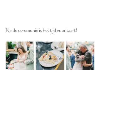
Na de ceremonie is het tijd voor taart! 
Door 2 goede vriendinnen wordt er een spel 
georganiseerd om de tijd tot het eten te 
benutten. Het welgenoemde schoenen spel. 
Er werd enorm veel gelachen en zelf vindt ik 
dit ook erg leuk om zo nog meer over het 