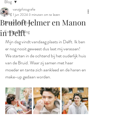
Blog
vanzijpfotografie
Blog
1 jun 2024
3 minuten om te lezen
Bruiloft Jelmer en Manon
Bruiloft Portfolio
in Delft
Fotografie Blog
Mijn dag vindt vandaag plaats in Delft. Ik ben 
er nog nooit geweest dus laat mij verassen! 
We starten in de ochtend bij het ouderlijk huis 
van de Bruid. Waar zij samen met haar 
moeder en tante zich aankleed en de haren en 
make-up gedaan worden. 