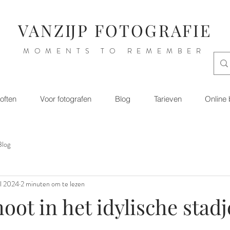
VANZIJP FOTOGRAFIE
MOMENTS TO REMEMBER
loften
Voor fotografen
Blog
Tarieven
Online
Blog
ul 2024
2 minuten om te lezen
oot in het idylische stadj