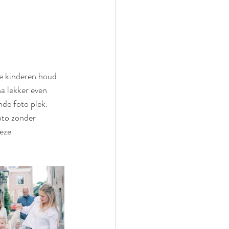
e kinderen houd 
a lekker even 
de foto plek.
oto zonder 
eze 