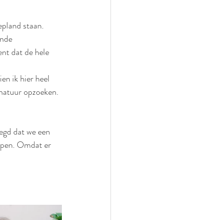
epland staan.
nde 
nt dat de hele 
n ik hier heel 
natuur opzoeken. 
legd dat we een 
lopen. Omdat er 