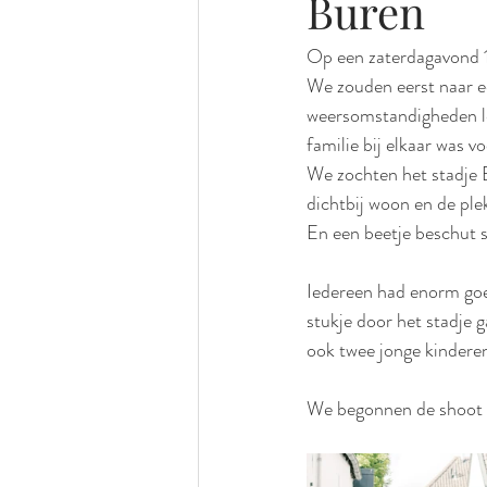
Buren
Op een zaterdagavond 1
We zouden eerst naar e
weersomstandigheden le
familie bij elkaar was 
We zochten het stadje B
dichtbij woon en de pl
En een beetje beschut s
Iedereen had enorm goed
stukje door het stadje 
ook twee jonge kinderen
We begonnen de shoot i