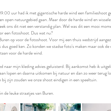
9.00 uur had ik met gigantische harde wind een familieshoot g
en open natuurgebied gaan. Maar door de harde wind en wissele
ek ons dit niet een verstandig plan. Wel was dit een mooi mome
voor een fotoshoot. Dus wat nu?
uren op voor de fotoshoot. Voor mij een thuis wedstrijd aangezie
ek dus goed ken. Zo konden we stadse foto's maken maar ook de 
taan voor de harde wind.
 naar mijn kleding advies geluisterd. Bij aankomst heb ik uitge
gaan lopen en daarna uitkomen bij natuur en dan zo weer terug 
 bij zijn zouden we onze shoot eindigen in een speeltuin.
n de leuke straatjes van Buren.